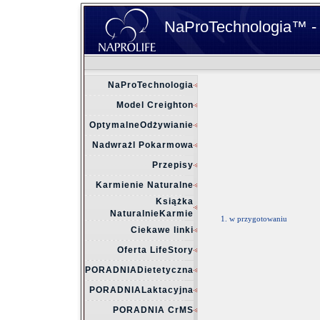
NaProTechnologia™ - od
NaProTechnologia
Model Creighton
OptymalneOdżywianie
Nadwrażl Pokarmowa
Przepisy
Karmienie Naturalne
Książka
NaturalnieKarmie
w przygotowaniu
Ciekawe linki
Oferta LifeStory
PORADNIADietetyczna
PORADNIALaktacyjna
PORADNIA CrMS